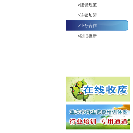
>建设规范
>连锁加盟
>业务合作
>以旧换新