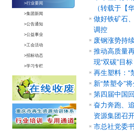
>行业要闻
（转载于【
>集团新闻
做好铁矿石
>公告通知
调控
>公益事业
废钢涨势持续
>工会活动
推动高质量再
>招标动态
现“双碳”目标
>学习专栏
再生塑料：“
新“禁塑令”
第四届中国
奋力奔跑、
资源集团召开2
市总社党委