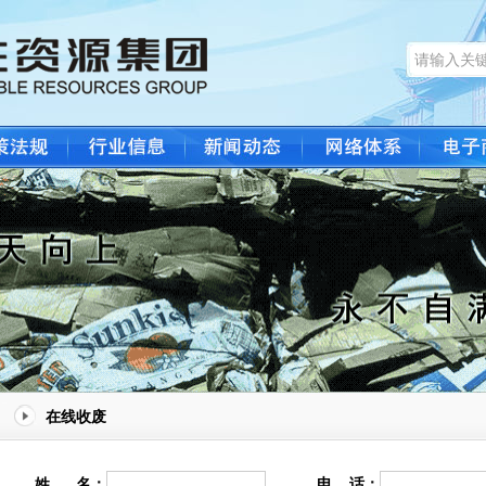
在线收废
姓 名：
电 话：