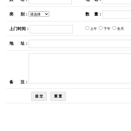
类 别：
数 量：
上门时间：
上午
下午
全天
地 址：
备 注：