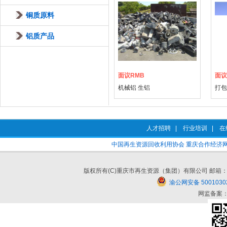
铜质原料
铝质产品
面议RMB
面议
机械铝 生铝
打包
人才招聘
|
行业培训
|
在
中国再生资源回收利用协会
重庆合作经济
版权所有(C)重庆市再生资源（集团）有限公司 邮箱：cqzszy#cq
渝公网安备 5001030
网监备案：5