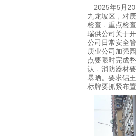
202
5
年
5
月
2
0
九龙坡区，对
检查，重点检
瑞供公司关于
公司日常安全
庚业公司加强
点要限时完成
认，消防器材
暴晒。要求铝
标牌要抓紧布